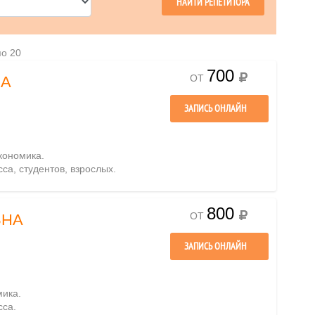
по 20
700
ОТ
НА
ЗАПИСЬ ОНЛАЙН
кономика.
сса, студентов, взрослых.
800
ОТ
ВНА
ЗАПИСЬ ОНЛАЙН
мика.
сса.